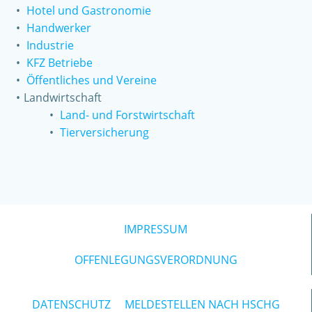
Hotel und Gastronomie
Handwerker
Industrie
KFZ Betriebe
Öffentliches und Vereine
Landwirtschaft
Land- und Forstwirtschaft
Tierversicherung
IMPRESSUM
© 2026 Mesona Finanzberatung GmbH. Created for
free using WordPress and
Colibri
OFFENLEGUNGSVERORDNUNG
DATENSCHUTZ
MELDESTELLEN NACH HSCHG